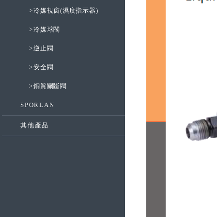
>
冷媒視窗(濕度指示器)
>
冷媒球閥
>
逆止閥
>
安全閥
>
銅質關斷閥
SPORLAN
其他產品