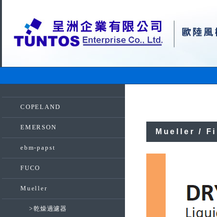
COPELAND
EMERSON
Mueller / Fi
ebm-papst
FUCO
Mueller
>
乾燥過濾器